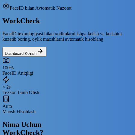
FaceID bilan Avtomatik Nazorat
Work
Check
FaceID texnologiyasi
bilan xodimlarni ishga kelish va ketishini
kuzatib boring,
oylik maoshlarni avtomatik
hisoblang
Dashboard Ko'rish
100%
FaceID Aniqligi
< 2s
Tezkor Tanib Olish
Auto
Maosh Hisoblash
Nima Uchun
WorkCheck?