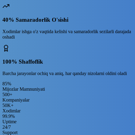
40% Samaradorlik O'sishi
Xodimlar ishga o'z vaqtida kelishi va samaradorlik sezilarli darajada
oshadi
100% Shaffoflik
Barcha jarayonlar ochiq va aniq, har qanday nizolarni oldini oladi
85%
Mijozlar Mamnuniyati
500+
Kompaniyalar
50K+
Xodimlar
99.9%
Uptime
24/7
Support