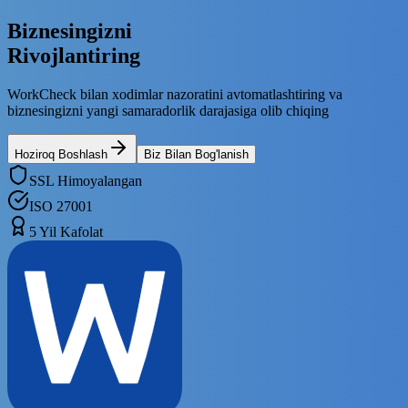
Biznes
ingizni
Rivojlantiring
WorkCheck bilan xodimlar nazoratini avtomatlashtiring va
biznesingizni yangi samaradorlik darajasiga olib chiqing
Hoziroq Boshlash
Biz Bilan Bog'lanish
SSL Himoyalangan
ISO 27001
5 Yil Kafolat