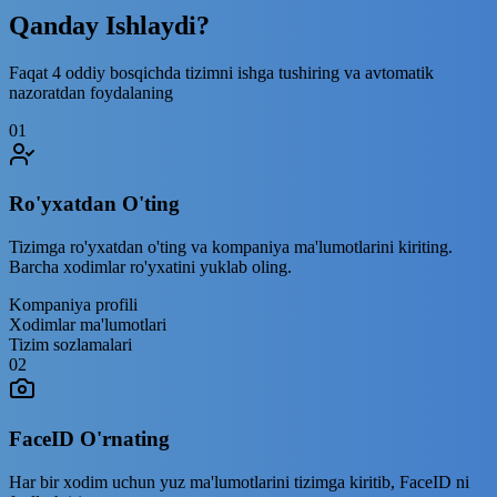
Qanday
Ishlaydi
?
Faqat 4 oddiy bosqichda tizimni ishga tushiring va avtomatik
nazoratdan foydalaning
01
Ro'yxatdan O'ting
Tizimga ro'yxatdan o'ting va kompaniya ma'lumotlarini kiriting.
Barcha xodimlar ro'yxatini yuklab oling.
Kompaniya profili
Xodimlar ma'lumotlari
Tizim sozlamalari
02
FaceID O'rnating
Har bir xodim uchun yuz ma'lumotlarini tizimga kiritib, FaceID ni