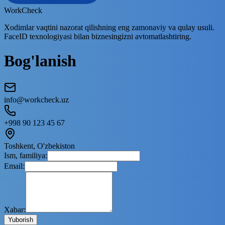
WorkCheck
Xodimlar vaqtini nazorat qilishning eng zamonaviy va qulay usuli.
FaceID texnologiyasi bilan biznesingizni avtomatlashtiring.
Bog'lanish
info@workcheck.uz
+998 90 123 45 67
Toshkent, O'zbekiston
Ism, familiya:
Email:
Xabar:
Yuborish