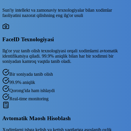
Sun'iy intellekt va zamonaviy texnologiyalar bilan xodimlar
faoliyatini nazorat qilishning eng ilg'or usuli
FaceID Texnologiyasi
Ilg'or yuz tanib olish texnologiyasi orqali xodimlarni avtomatik
identifikatsiya qiladi. 99.9% aniqlik bilan har bir xodimni bir
soniyadan kamroq vaqtda tanib oladi.
Bir soniyada tanib olish
99.9% aniqlik
Qorong'ida ham ishlaydi
Real-time monitoring
Avtomatik Maosh Hisoblash
Xodimlarni ishga kelish va ketish vaqtlariga asoslanib oylik