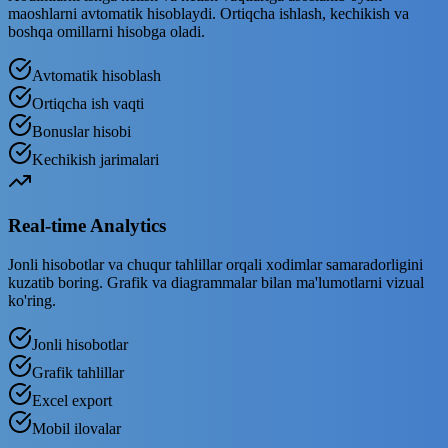
maoshlarni avtomatik hisoblaydi. Ortiqcha ishlash, kechikish va
boshqa omillarni hisobga oladi.
Avtomatik hisoblash
Ortiqcha ish vaqti
Bonuslar hisobi
Kechikish jarimalari
Real-time Analytics
Jonli hisobotlar va chuqur tahlillar orqali xodimlar samaradorligini
kuzatib boring. Grafik va diagrammalar bilan ma'lumotlarni vizual
ko'ring.
Jonli hisobotlar
Grafik tahlillar
Excel export
Mobil ilovalar