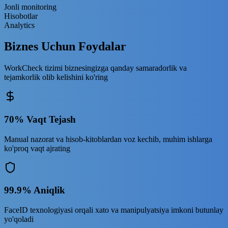
Jonli monitoring
Hisobotlar
Analytics
Biznes Uchun
Foydalar
WorkCheck tizimi biznesingizga qanday samaradorlik va
tejamkorlik olib kelishini ko'ring
70% Vaqt Tejash
Manual nazorat va hisob-kitoblardan voz kechib, muhim ishlarga
ko'proq vaqt ajrating
99.9% Aniqlik
FaceID texnologiyasi orqali xato va manipulyatsiya imkoni butunlay
yo'qoladi